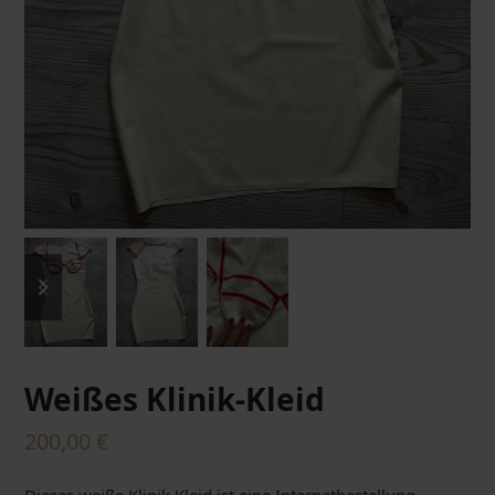
previous
next
slide
slide
Weißes Klinik-Kleid
200,00
€
Dieses weiße Klinik Kleid ist eine Internetbestellung.