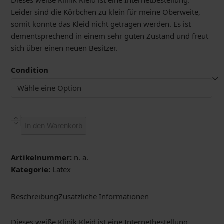
Leider sind die Körbchen zu klein für meine Oberweite,
somit konnte das Kleid nicht getragen werden. Es ist
dementsprechend in einem sehr guten Zustand und freut
sich über einen neuen Besitzer.
Condition
Weißes
In den Warenkorb
Klinik-
Kleid
Menge
Artikelnummer:
n. a.
Kategorie:
Latex
Beschreibung
Zusätzliche Informationen
Dieses weiße Klinik Kleid ist eine Internetbestellung.