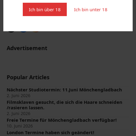
Follow us on social media to stay on track with the latest
Ich bin über 18
Ich bin unter 18
news.
Twitter
Facebook
Instagram
(deprecated)
Advertisement
Popular Articles
Nächster Studiotermin: 11.Juni Mönchengladbach
2. Juni 2026
Filmsklaven gesucht, die sich die Haare schneiden
/rasieren lassen.
2. Juni 2026
Freie Termine für Mönchengladbach verfügbar!
10. Juni 2026
London Termine haben sich geändert!