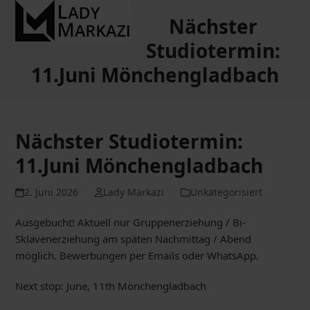
Open
Close
Skip
Nächster
to
mobile
mobile
content
Studiotermin:
menu
menu
11.Juni Mönchengladbach
Nächster Studiotermin:
11.Juni Mönchengladbach
2. Juni 2026
Lady Markazi
Unkategorisiert
Ausgebucht! Aktuell nur Gruppenerziehung / Bi-
Sklavenerziehung am späten Nachmittag / Abend
möglich. Bewerbungen per Emails oder WhatsApp.
Next stop: June, 11th Mönchengladbach