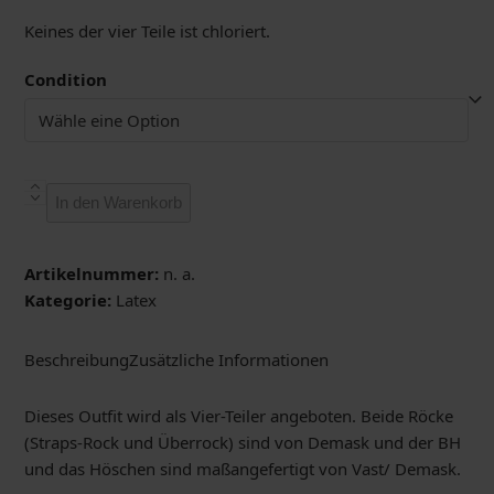
Keines der vier Teile ist chloriert.
Condition
Bordeaux-
In den Warenkorb
roter
Vierteiler
als
Artikelnummer:
n. a.
Komplett-
Kategorie:
Latex
Outfit
Menge
Beschreibung
Zusätzliche Informationen
Dieses Outfit wird als Vier-Teiler angeboten. Beide Röcke
(Straps-Rock und Überrock) sind von Demask und der BH
und das Höschen sind maßangefertigt von Vast/ Demask.