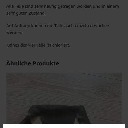
Alle Teile sind sehr häufig getragen worden und in einem
sehr guten Zustand.
Auf Anfrage können die Teile auch einzeln erworben
werden.
Keines der vier Teile ist chloriert.
Ähnliche Produkte