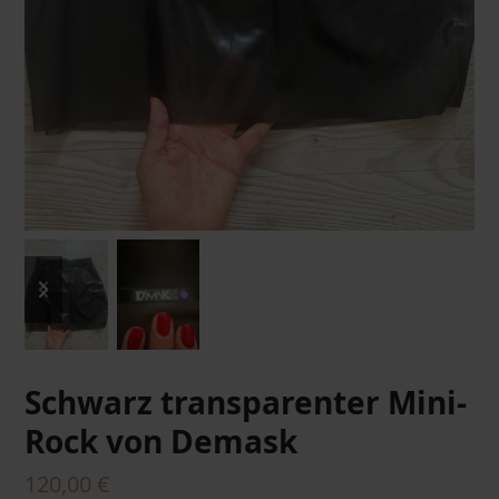
previous
next
slide
slide
Schwarz transparenter Mini-
Rock von Demask
120,00
€