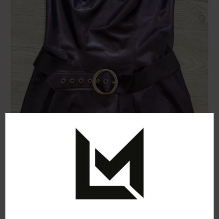
Kurzes Neckholder Kleid mit Gürtel von
Demask in lila
180,00
€